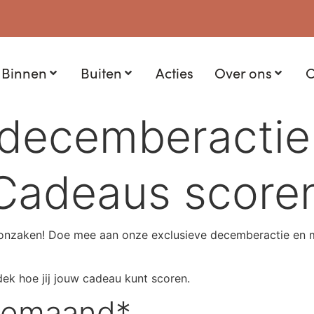
Binnen
Buiten
Acties
Over ons
C
 decemberactie
Cadeaus scoren
nzaken! Doe mee aan onze exclusieve decemberactie en ma
ek hoe jij jouw cadeau kunt scoren.
tiemaand*