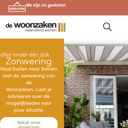
We zijn nu gesloten
alles onder één dak
Zonwering
Haal buiten naar binnen
met de zonwering van
de
Woonzaken. Laat je
adviseren over de
mogelijkheden voor
jouw situatie.
Bekijk onze
showroom