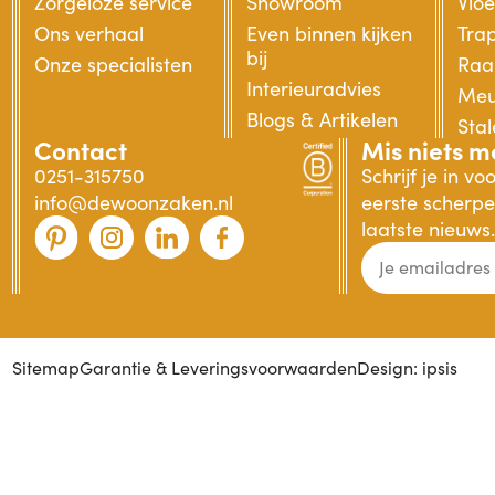
Zorgeloze service
Showroom
Vlo
Ons verhaal
Even binnen kijken
Tra
bij
Onze specialisten
Raa
Interieuradvies
Meu
Blogs & Artikelen
Sta
Contact
Mis niets m
0251-315750
Schrijf je in v
info@dewoonzaken.nl
eerste scherpe 
laatste nieuws.
Sitemap
Garantie & Leveringsvoorwaarden
Design: ipsis