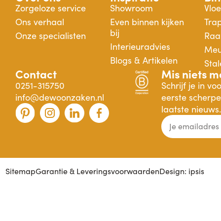
Zorgeloze service
Showroom
Vlo
Ons verhaal
Even binnen kijken
Tra
bij
Onze specialisten
Raa
Interieuradvies
Meu
Blogs & Artikelen
Sta
Contact
Mis niets m
0251-315750
Schrijf je in v
info@dewoonzaken.nl
eerste scherpe 
laatste nieuws.
Sitemap
Garantie & Leveringsvoorwaarden
Design: ipsis