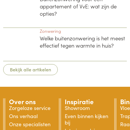
appartement of VvE: wat zijn de
opties?
Zonwering
Welke buitenzonwering is het meest
effectief tegen warmte in huis?
Bekijk alle artikelen
Over ons
Inspiratie
Bi
Zorgeloze service
Showroom
Vlo
Ons verhaal
Even binnen kijken
Tra
bij
Onze specialisten
Raa