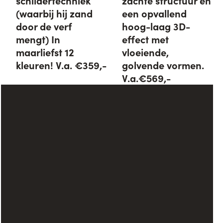
schildertechniek
zachte structuur en
(waarbij hij zand
een opvallend
door de verf
hoog-laag 3D-
mengt) In
effect met
maarliefst 12
vloeiende,
kleuren! V.a. €359,-
golvende vormen.
V.a.€569,-