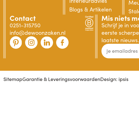
Interieuradvies
Meu
Blogs & Artikelen
Sta
Contact
Mis niets m
0251-315750
Schrijf je in v
info@dewoonzaken.nl
eerste scherpe 
laatste nieuws.
Sitemap
Garantie & Leveringsvoorwaarden
Design: ipsis