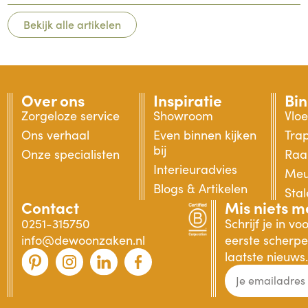
Bekijk alle artikelen
Over ons
Inspiratie
Bi
Zorgeloze service
Showroom
Vlo
Ons verhaal
Even binnen kijken
Tra
bij
Onze specialisten
Raa
Interieuradvies
Meu
Blogs & Artikelen
Sta
Contact
Mis niets m
0251-315750
Schrijf je in v
info@dewoonzaken.nl
eerste scherpe 
laatste nieuws.