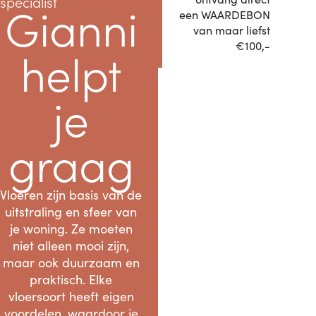
specialist
Gianni
een WAARDEBON
van maar liefst
€100,-
helpt
je
graag
Vloeren zijn basis van de
uitstraling en sfeer van
je woning. Ze moeten
niet alleen mooi zijn,
maar ook duurzaam en
praktisch. Elke
vloersoort heeft eigen
voordelen, waardoor je