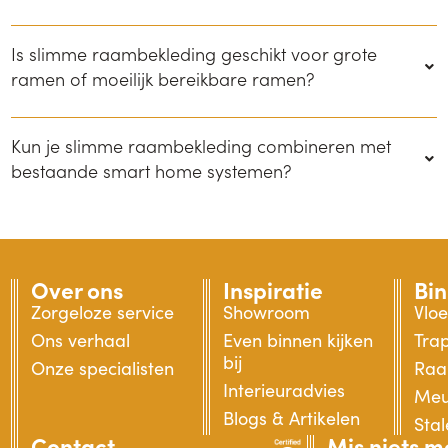
Is slimme raambekleding geschikt voor grote
ramen of moeilijk bereikbare ramen?
Kun je slimme raambekleding combineren met
bestaande smart home systemen?
Over ons
Inspiratie
Bi
Zorgeloze service
Showroom
Vlo
Ons verhaal
Even binnen kijken
Tra
bij
Onze specialisten
Raa
Interieuradvies
Meu
Blogs & Artikelen
Sta
Contact
Mis niets m