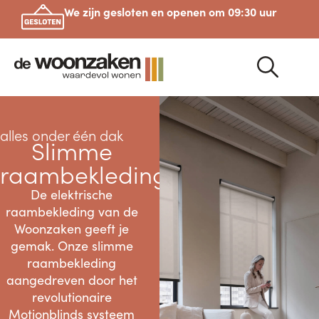
We zijn gesloten en openen om 09:30 uur
alles onder één dak
Slimme
raambekleding
De elektrische
raambekleding van de
Woonzaken geeft je
gemak. Onze slimme
raambekleding
aangedreven door het
revolutionaire
Motionblinds
systeem