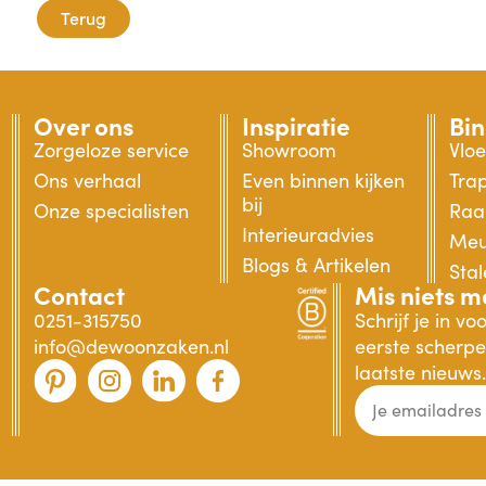
Terug
Over ons
Inspiratie
Bi
Zorgeloze service
Showroom
Vlo
Ons verhaal
Even binnen kijken
Tra
bij
Onze specialisten
Raa
Interieuradvies
Meu
Blogs & Artikelen
Sta
Contact
Mis niets m
0251-315750
Schrijf je in v
info@dewoonzaken.nl
eerste scherpe 
laatste nieuws.