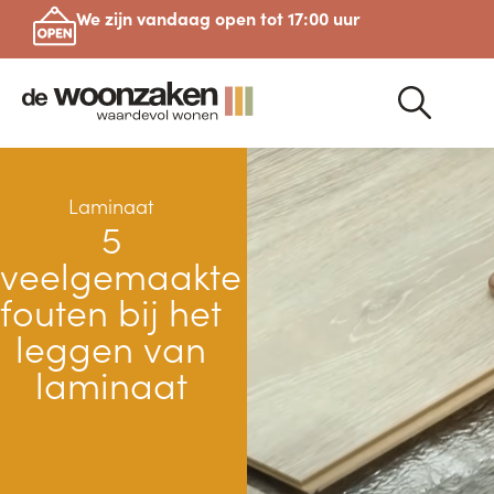
We zijn vandaag open tot 17:00 uur
Laminaat
5
veelgemaakte
fouten bij het
leggen van
laminaat