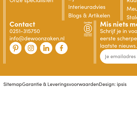
Interieuradvies
Meu
Blogs & Artikelen
Sta
Contact
Mis niets m
0251-315750
Schrijf je in v
info@dewoonzaken.nl
eerste scherpe 
laatste nieuws.
Sitemap
Garantie & Leveringsvoorwaarden
Design: ipsis