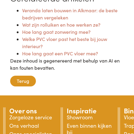
Veranda laten bouwen in Alkmaar: de beste
bedrijven vergeleken
Wat zijn rolluiken en hoe werken ze?
Hoe lang gaat zonwering mee?
Welke PVC vloer past het beste bij jouw
interieur?
Hoe lang gaat een PVC vloer mee?
Deze inhoud is gegenereerd met behulp van AI en
kan fouten bevatten.
Terug
Over ons
Inspiratie
Bi
Zorgeloze service
Showroom
Vlo
Ons verhaal
Even binnen kijken
Tra
bij
Onze specialisten
Raa