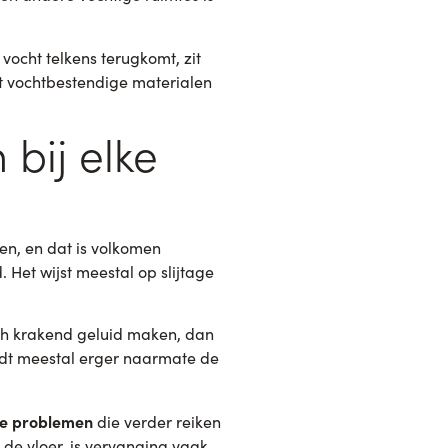
vocht telkens terugkomt, zit
t vochtbestendige materialen
bij elke
en, en dat is volkomen
 Het wijst meestal op slijtage
och krakend geluid maken, dan
rdt meestal erger naarmate de
le problemen
die verder reiken
 de vloer, is vervanging vaak