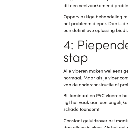
dit een veelvoorkomend probl
Oppervlakkige behandeling met 
het probleem dieper. Dan is d
een definitieve oplossing biedt.
4: Piepende
stap
Alle vloeren maken wel eens g
normaal. Maar als je vloer cons
van de onderconstructie of pr
Bij laminaat en PVC vloeren ho
ligt het vaak aan een ongelij
schade toeneemt.
Constant geluidsoverlast maakt
dan alleen je vloer. Als het ge