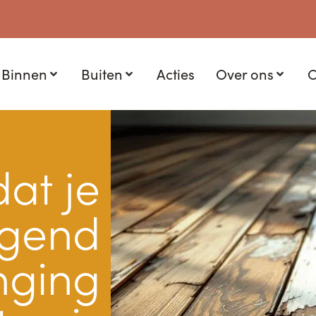
Binnen
Buiten
Acties
Over ons
C
dat je
ngend
nging