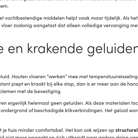
eem.
vochtbestendige middelen helpt vaak maar tijdelijk. Als het 
e vloer zodanig aangetast dat alleen volledige vervanging me
 en krakende geluiden 
eluid. Houten vloeren “werken” mee met temperatuurwisseling
tant piept en kraakt bij elke stap, dan is er meer aan de hand.
oblemen met de bevestiging.
ren eigenlijk helemaal geen geluiden. Als deze materialen t
ke ondergrond of beschadigde klikverbindingen. Het geluid wo
structure
 je huis minder comfortabel. Het kan ook wijzen op
luid niet meer weggeht en zich uitbreidt naar andere delen van