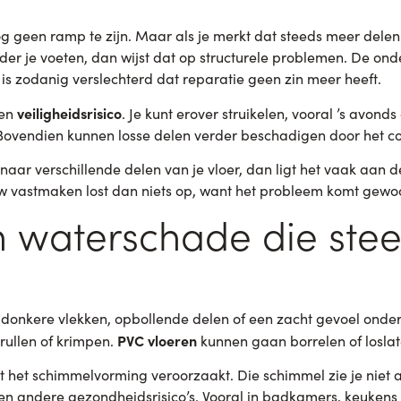
og geen ramp te zijn. Maar als je merkt dat steeds meer delen
r je voeten, dan wijst dat op structurele problemen. De onde
 is zodanig verslechterd dat reparatie geen zin meer heeft.
veiligheidsrisico
een
. Je kunt erover struikelen, vooral ’s avonds
. Bovendien kunnen losse delen verder beschadigen door het 
 naar verschillende delen van je vloer, dan ligt het vaak aan 
 vastmaken lost dan niets op, want het probleem komt gewo
en waterschade die ste
onkere vlekken, opbollende delen of een zacht gevoel onder j
PVC vloeren
rullen of krimpen.
kunnen gaan borrelen of losla
t het schimmelvorming veroorzaakt. Die schimmel zie je niet al
n andere gezondheidsrisico’s. Vooral in badkamers, keukens 