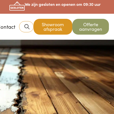
We zijn gesloten en openen om 09:30 uur
Showroom
Offerte
ontact
afspraak
aanvragen