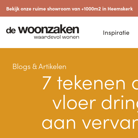
Bekijk onze ruime showroom van +1000m2 in Heemskerk
Inspiratie
Blogs & Artikelen
7 tekenen 
vloer dri
aan verva