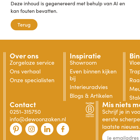
Deze inhoud is gegenereerd met behulp van AI en
kan fouten bevatten.
Terug
Over ons
Inspiratie
Bi
Zorgeloze service
Showroom
Vlo
Ons verhaal
Even binnen kijken
Tra
bij
Onze specialisten
Raa
Interieuradvies
Meu
Blogs & Artikelen
Sta
Contact
Mis niets m
0251-315750
Schrijf je in v
info@dewoonzaken.nl
eerste scherpe 
laatste nieuws.