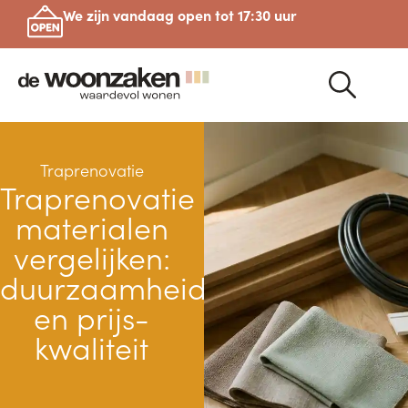
We zijn vandaag open tot 17:30 uur
Traprenovatie
Traprenovatie
materialen
vergelijken:
duurzaamheid
en prijs-
kwaliteit