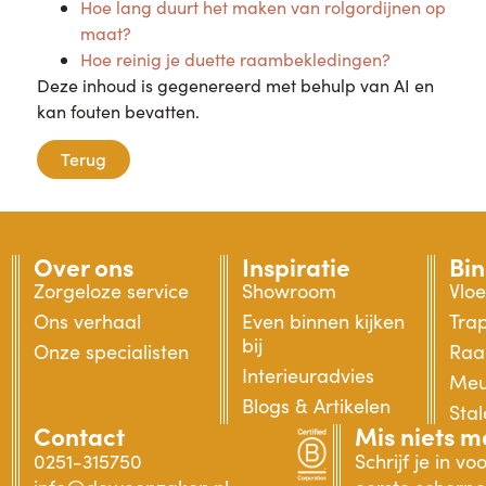
Hoe lang duurt het maken van rolgordijnen op
maat?
Hoe reinig je duette raambekledingen?
Deze inhoud is gegenereerd met behulp van AI en
kan fouten bevatten.
Terug
Over ons
Inspiratie
Bi
Zorgeloze service
Showroom
Vlo
Ons verhaal
Even binnen kijken
Tra
bij
Onze specialisten
Raa
Interieuradvies
Meu
Blogs & Artikelen
Sta
Contact
Mis niets m
0251-315750
Schrijf je in v