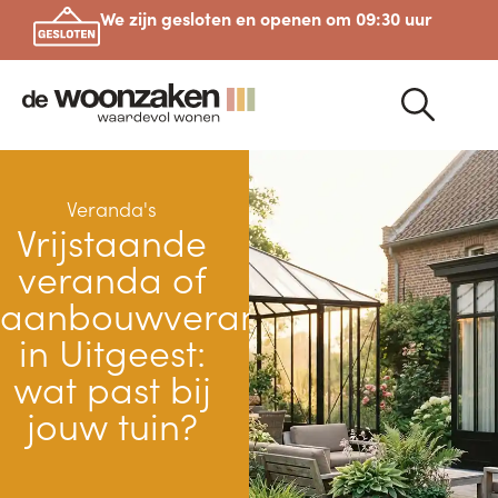
We zijn gesloten en openen om 09:30 uur
Veranda's
Vrijstaande
veranda of
aanbouwveranda
in Uitgeest:
wat past bij
jouw tuin?