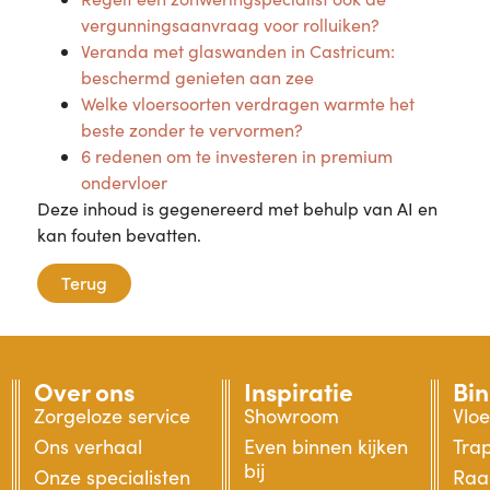
vergunningsaanvraag voor rolluiken?
Veranda met glaswanden in Castricum:
beschermd genieten aan zee
Welke vloersoorten verdragen warmte het
beste zonder te vervormen?
6 redenen om te investeren in premium
ondervloer
Deze inhoud is gegenereerd met behulp van AI en
kan fouten bevatten.
Terug
Over ons
Inspiratie
Bi
Zorgeloze service
Showroom
Vlo
Ons verhaal
Even binnen kijken
Tra
bij
Onze specialisten
Raa