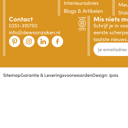
Interieuradvies
Meu
Blogs & Artikelen
Sta
Contact
Mis niets m
0251-315750
Schrijf je in v
info@dewoonzaken.nl
eerste scherpe 
laatste nieuws.
Sitemap
Garantie & Leveringsvoorwaarden
Design: ipsis