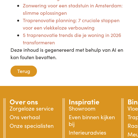
Zonwering voor een stadstuin in Amsterdam:
slimme oplossingen
Traprenovatie planning: 7 cruciale stappen
voor een vlekkeloze verbouwing
5 traprenovatie trends die je woning in 2026
transformeren
Deze inhoud is gegenereerd met behulp van AI en
kan fouten bevatten.
Terug
Over ons
Inspiratie
Bi
Zorgeloze service
Showroom
Vlo
Ons verhaal
Even binnen kijken
Tra
bij
Onze specialisten
Raa
Interieuradvies
Meu