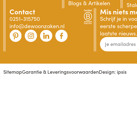
Blogs & Artikelen
Sta
Contact
Mis niets m
0251-315750
Schrijf je in v
info@dewoonzaken.nl
eerste scherpe 
laatste nieuws.
Sitemap
Garantie & Leveringsvoorwaarden
Design: ipsis