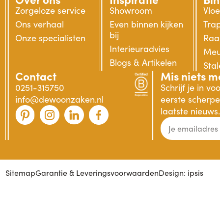
Zorgeloze service
Showroom
Vlo
Ons verhaal
Even binnen kijken
Tra
bij
Onze specialisten
Raa
Interieuradvies
Meu
Blogs & Artikelen
Sta
Contact
Mis niets m
0251-315750
Schrijf je in v
info@dewoonzaken.nl
eerste scherpe 
laatste nieuws.
Sitemap
Garantie & Leveringsvoorwaarden
Design: ipsis