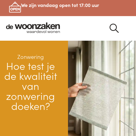
We zijn vandaag open tot 17:00 uur
Zonwering
Hoe test je
de kwaliteit
van
zonwering
doeken?