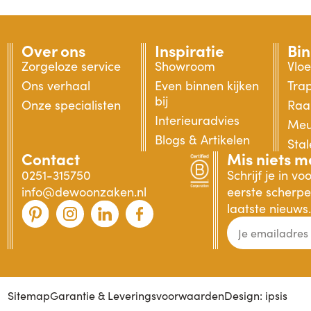
Over ons
Inspiratie
Bi
Zorgeloze service
Showroom
Vlo
Ons verhaal
Even binnen kijken
Tra
bij
Onze specialisten
Raa
Interieuradvies
Meu
Blogs & Artikelen
Sta
Contact
Mis niets m
0251-315750
Schrijf je in v
info@dewoonzaken.nl
eerste scherpe 
laatste nieuws.
Sitemap
Garantie & Leveringsvoorwaarden
Design: ipsis