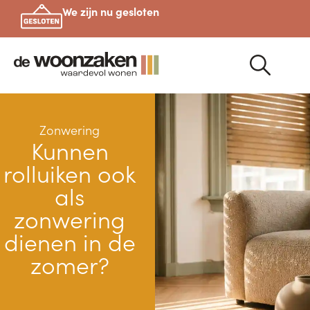
We zijn nu gesloten
Zonwering
Kunnen
rolluiken ook
als
zonwering
dienen in de
zomer?