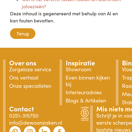
jaloezieën?
Deze inhoud is gegenereerd met behulp van AI en
kan fouten bevatten.
Terug
Over ons
Inspiratie
Bi
Zorgeloze service
Showroom
Vlo
Ons verhaal
Even binnen kijken
Tra
bij
Onze specialisten
Raa
Interieuradvies
Meu
Blogs & Artikelen
Sta
Contact
Mis niets m
0251-315750
Schrijf je in v
info@dewoonzaken.nl
eerste scherpe 
laatste nieuws.