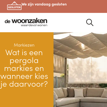
We zijn vandaag gesloten
Markiezen
Wat is een
pergola
markies en
wanneer kies
je daarvoor?