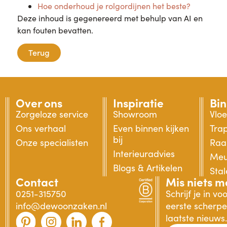
Hoe onderhoud je rolgordijnen het beste?
Deze inhoud is gegenereerd met behulp van AI en
kan fouten bevatten.
Terug
Over ons
Inspiratie
Bi
Zorgeloze service
Showroom
Vlo
Ons verhaal
Even binnen kijken
Tra
bij
Onze specialisten
Raa
Interieuradvies
Meu
Blogs & Artikelen
Sta
Contact
Mis niets m
0251-315750
Schrijf je in v
info@dewoonzaken.nl
eerste scherpe 
laatste nieuws.