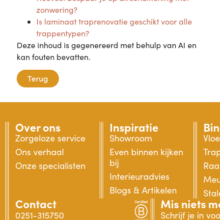
zonwering?
Is laminaat traprenovatie geschikt voor alle
trappentypen?
Deze inhoud is gegenereerd met behulp van AI en
kan fouten bevatten.
Terug
Over ons
Inspiratie
Bi
Zorgeloze service
Showroom
Vlo
Ons verhaal
Even binnen kijken
Tra
bij
Onze specialisten
Raa
Interieuradvies
Meu
Blogs & Artikelen
Sta
Contact
Mis niets m
0251-315750
Schrijf je in v