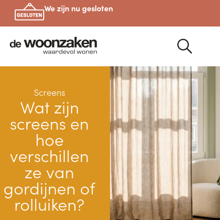
We zijn nu gesloten
Screens
Wat zijn
screens en
hoe
verschillen
ze van
gordijnen of
rolluiken?