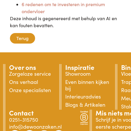
6 redenen om te investeren in premium
ondervloer
Deze inhoud is gegenereerd met behulp van AI en
kan fouten bevatten.
Terug
Over ons
Inspiratie
Bi
Zorgeloze service
Showroom
Vlo
Ons verhaal
Even binnen kijken
Tra
bij
Onze specialisten
Raa
Interieuradvies
Meu
Blogs & Artikelen
Sta
Contact
Mis niets m
0251-315750
Schrijf je in v
info@dewoonzaken.nl
eerste scherpe 