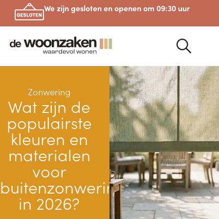
We zijn gesloten en openen om 09:30 uur
Zonwering
Wat zijn de
populairste
kleuren en
materialen
voor
buitenzonwering
in 2026?