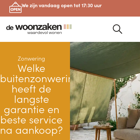
We zijn vandaag open tot 17:30 uur
Zonwering
Welke
buitenzonwering
heeft de
langste
garantie en
beste service
na aankoop?