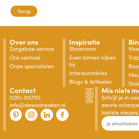
Terug
Over ons
Inspiratie
Bi
Zorgeloze service
Showroom
Vlo
Ons verhaal
Even binnen kijken
Tra
bij
Onze specialisten
Raa
Interieuradvies
Meu
Blogs & Artikelen
Sta
Contact
Mis niets m
0251-315750
Schrijf je in v
info@dewoonzaken.nl
eerste scherpe 
laatste nieuws.