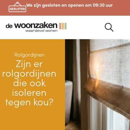
We zijn gesloten en openen om 09:30 uur
Rolgordijnen
Zijn er
rolgordijnen
die ook
isoleren
tegen kou?