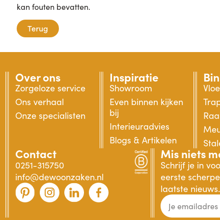
kan fouten bevatten.
Terug
Over ons
Inspiratie
Bi
Zorgeloze service
Showroom
Vlo
Ons verhaal
Even binnen kijken
Tra
bij
Onze specialisten
Raa
Interieuradvies
Meu
Blogs & Artikelen
Sta
Contact
Mis niets m
0251-315750
Schrijf je in v
info@dewoonzaken.nl
eerste scherpe 
laatste nieuws.