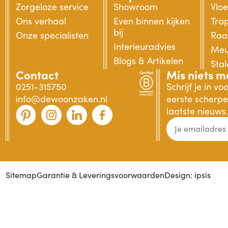
Zorgeloze service
Showroom
Vlo
Ons verhaal
Even binnen kijken
Tra
bij
Onze specialisten
Raa
Interieuradvies
Meu
Blogs & Artikelen
Sta
Contact
Mis niets m
0251-315750
Schrijf je in v
info@dewoonzaken.nl
eerste scherpe 
laatste nieuws.
Sitemap
Garantie & Leveringsvoorwaarden
Design: ipsis