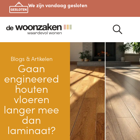
We zijn vandaag gesloten
Blogs & Artikelen
Gaan
engineered
houten
vloeren
langer mee
dan
laminaat?