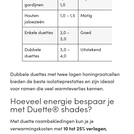
gordijnen
1,0
Houten
1,0 – 1,5
Matig
jaloezieën
Enkele duettes
2,0 –
Goed
3,0
Dubbele
3,0 –
Uitstekend
duettes
4,0
Dubbele duettes met twee lagen honingraatcellen
bieden de beste isolatieprestaties en zijn ideaal
voor ramen die veel warmteverlies kennen.
Hoeveel energie bespaar je
met Duette® shades?
Met duette raambekledingen kun je je
10 tot 25% verlagen
verwarmingskosten met
,