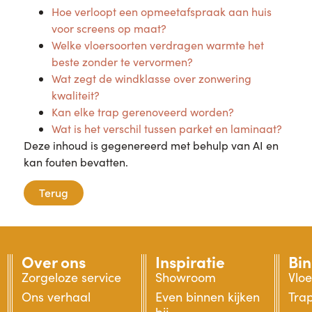
Hoe verloopt een opmeetafspraak aan huis
voor screens op maat?
Welke vloersoorten verdragen warmte het
beste zonder te vervormen?
Wat zegt de windklasse over zonwering
kwaliteit?
Kan elke trap gerenoveerd worden?
Wat is het verschil tussen parket en laminaat?
Deze inhoud is gegenereerd met behulp van AI en
kan fouten bevatten.
Terug
Over ons
Inspiratie
Bi
Zorgeloze service
Showroom
Vlo
Ons verhaal
Even binnen kijken
Tra
bij