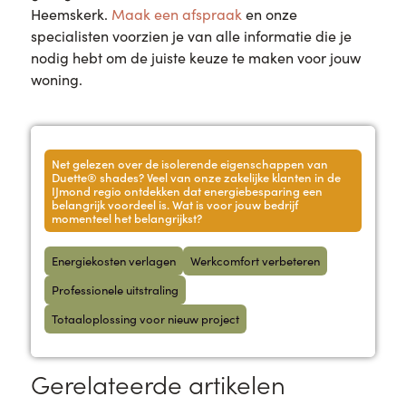
Heemskerk.
Maak een afspraak
en onze
specialisten voorzien je van alle informatie die je
nodig hebt om de juiste keuze te maken voor jouw
woning.
Net gelezen over de isolerende eigenschappen van
Duette® shades? Veel van onze zakelijke klanten in de
IJmond regio ontdekken dat energiebesparing een
belangrijk voordeel is. Wat is voor jouw bedrijf
momenteel het belangrijkst?
Energiekosten verlagen
Werkcomfort verbeteren
Professionele uitstraling
Totaaloplossing voor nieuw project
Gerelateerde artikelen