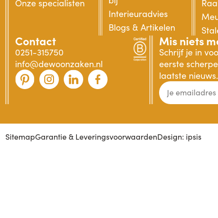
Onze specialisten
Raa
Interieuradvies
Meu
Blogs & Artikelen
Sta
Contact
Mis niets m
0251-315750
Schrijf je in v
info@dewoonzaken.nl
eerste scherpe 
laatste nieuws.
Sitemap
Garantie & Leveringsvoorwaarden
Design: ipsis