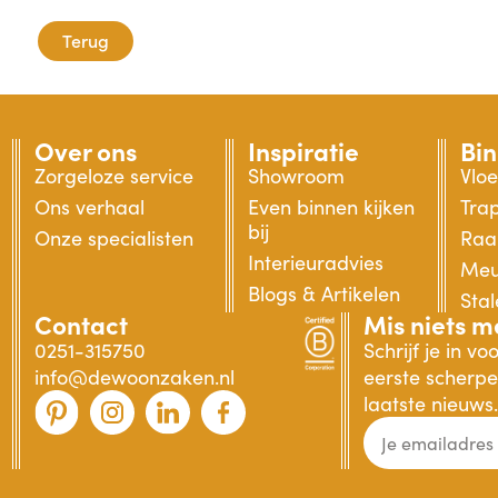
Terug
Over ons
Inspiratie
Bi
Zorgeloze service
Showroom
Vlo
Ons verhaal
Even binnen kijken
Tra
bij
Onze specialisten
Raa
Interieuradvies
Meu
Blogs & Artikelen
Sta
Contact
Mis niets m
0251-315750
Schrijf je in v
info@dewoonzaken.nl
eerste scherpe 
laatste nieuws.