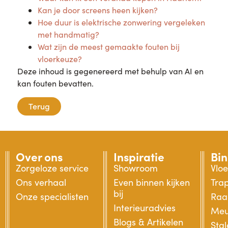
Kan je door screens heen kijken?
Hoe duur is elektrische zonwering vergeleken
met handmatig?
Wat zijn de meest gemaakte fouten bij
vloerkeuze?
Deze inhoud is gegenereerd met behulp van AI en
kan fouten bevatten.
Terug
Over ons
Inspiratie
Bi
Zorgeloze service
Showroom
Vlo
Ons verhaal
Even binnen kijken
Tra
bij
Onze specialisten
Raa
Interieuradvies
Meu
Blogs & Artikelen
Sta