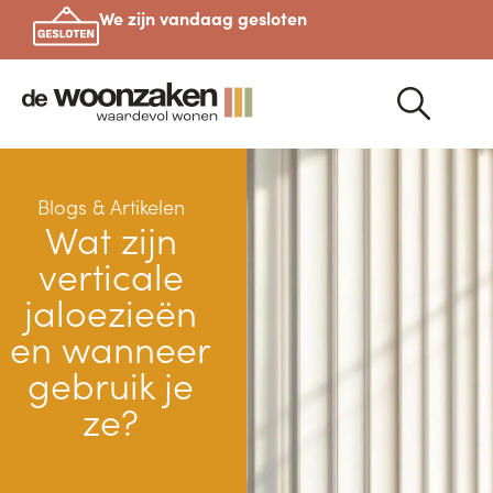
We zijn vandaag gesloten
Blogs & Artikelen
Wat zijn
verticale
jaloezieën
en wanneer
gebruik je
ze?