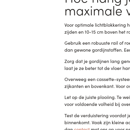
maximale v
Voor optimale lichtblokkering 
zijden en 10-15 cm boven het r
Gebruik een robuuste rail of r
dan gewone gordijnstoffen. Een
Zorg dat je gordijnen lang gen
laat je ze beter tot de vloer h
Overweeg een cassette-systeem 
zijkanten en bovenkant. Voor o
Let op de juiste plooiing. Te w
voor voldoende volheid bij ove
Test de verduistering voordat je
binnenkomt. Vaak zijn kleine a
dan
contact
met ons op voor pr