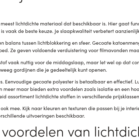
 meest lichtdichte materiaal dat beschikbaar is. Hier gaat func
is vaak de beste keuze. Je slaapkwaliteit verbetert aanzienlij
n balans tussen lichtblokkering en sfeer. Gecoate katoenmen
goed. Ze geven voldoende verduistering voor filmavonden maar
stof vaak nuttig voor de middagslaap, maar let wel op dat co
weeg gordijnen die je gedeeltelijk kunt openen.
s. Eenvoudige gecoate polyester is betaalbaar en effectief.
n meer maar bieden extra voordelen zoals isolatie en een hoo
id assortiment lichtdichte stoffen in verschillende prijsklassen
ok mee. Kijk naar kleuren en texturen die passen bij je interie
erschillende uitvoeringen beschikbaar.
 voordelen van lichtdic