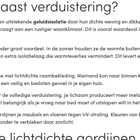
aast verduistering?
geluidsisolatie
den uitstekende
door hun dichte weving en dikk
draagt aan een rustiger woonklimaat. Dit is vooral waardevol 
nder groot voordeel. In de zomer houden ze de warmte buiten
een extra isolatielaag die warmteverlies vermindert. Dit levert
ee met lichtdichte raambekleding. Niemand kan naar binnen ki
 een veilig en besloten gevoel in je eigen huis.
r de volledige verduistering. Je lichaam produceert meer mela
al belangrijk als je vroeg naar bed moet of uitslapen wilt in h
dijnen je meubels en vloeren tegen UV-straling. Kleuren van 
zonder te verbleken door zonlicht.
 lichtdichte gordijnen