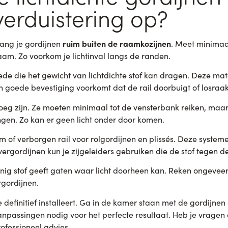
erduistering op?
ruim buiten de raamkozijnen
hang je gordijnen
. Meet minimaa
aam. Zo voorkom je lichtinval langs de randen.
oede die het gewicht van lichtdichte stof kan dragen. Deze ma
 goede bevestiging voorkomt dat de rail doorbuigt of losraak
oeg zijn. Ze moeten minimaal tot de vensterbank reiken, maar 
angen. Zo kan er geen licht onder door komen.
of verborgen rail voor rolgordijnen en plissés. Deze systeme
vergordijnen kun je zijgeleiders gebruiken die de stof tegen 
einig stof geeft gaten waar licht doorheen kan. Reken ongevee
rgordijnen.
 definitief installeert. Ga in de kamer staan met de gordijnen 
anpassingen nodig voor het perfecte resultaat. Heb je vrage
ofessioneel advies.