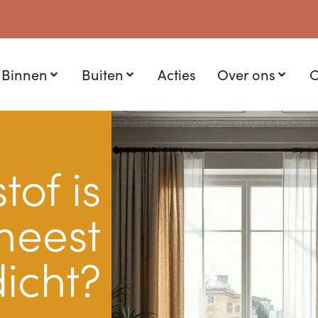
Binnen
Buiten
Acties
Over ons
C
tof is
meest
dicht?