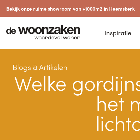
Bekijk onze ruime showroom van +1000m2 in Heemskerk
Inspiratie
Blogs & Artikelen
Welke gordijns
het 
licht