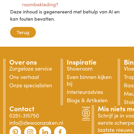
raambekleding?
Deze inhoud is gegenereerd met behulp van AI en
kan fouten bevatten.
Terug
Over ons
Inspiratie
Bi
Zorgeloze service
Showroom
Vlo
Ons verhaal
Even binnen kijken
Tra
bij
Onze specialisten
Raa
Interieuradvies
Meu
Blogs & Artikelen
Sta
Contact
Mis niets m
0251-315750
Schrijf je in v
info@dewoonzaken.nl
eerste scherpe 
laatste nieuws.