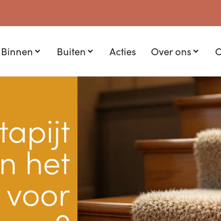
Binnen
Buiten
Acties
Over ons
C
tapijt
jn het
 voor