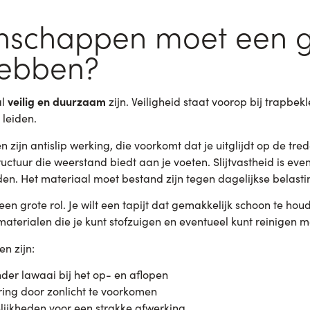
enschappen moet een 
hebben?
veilig en duurzaam
al
zijn. Veiligheid staat voorop bij trapbe
 leiden.
 zijn antislip werking, die voorkomt dat je uitglijdt op de tr
uctuur die weerstand biedt aan je voeten. Slijtvastheid is ev
en. Het materiaal moet bestand zijn tegen dagelijkse belasting
 grote rol. Je wilt een tapijt dat gemakkelijk schoon te hou
aterialen die je kunt stofzuigen en eventueel kunt reinigen m
n zijn:
er lawaai bij het op- en aflopen
ring door zonlicht te voorkomen
ijkheden voor een strakke afwerking