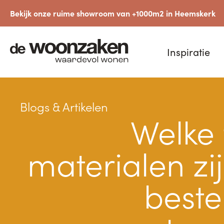
Bekijk onze ruime showroom van +1000m2 in Heemskerk
Inspiratie
Blogs & Artikelen
Welke 
materialen zi
beste