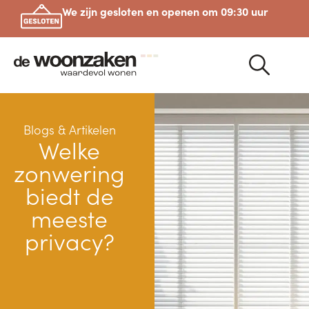
We zijn gesloten en openen om 09:30 uur
Blogs & Artikelen
Welke
zonwering
biedt de
meeste
privacy?