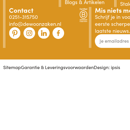
Blogs & Artikelen
Sta
Contact
Mis niets m
0251-315750
Schrijf je in v
info@dewoonzaken.nl
eerste scherpe 
laatste nieuws.
Sitemap
Garantie & Leveringsvoorwaarden
Design: ipsis