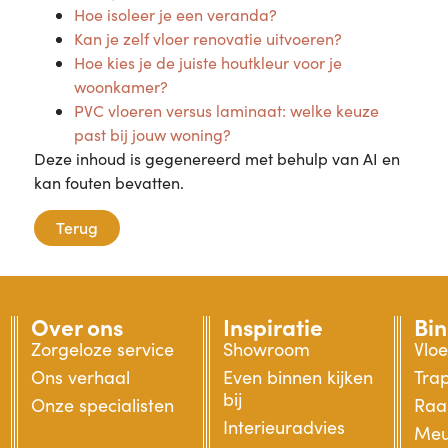
Hoe isoleer je een veranda?
Kan je zelf vloer renovatie uitvoeren?
Hoe kies je de juiste houtkleur voor je
woonkamer?
PVC vloeren versus laminaat: welke keuze
past bij jouw woning?
Deze inhoud is gegenereerd met behulp van AI en
kan fouten bevatten.
Terug
Over ons
Inspiratie
Bi
Zorgeloze service
Showroom
Vlo
Ons verhaal
Even binnen kijken
Tra
bij
Onze specialisten
Raa
Interieuradvies
Meu