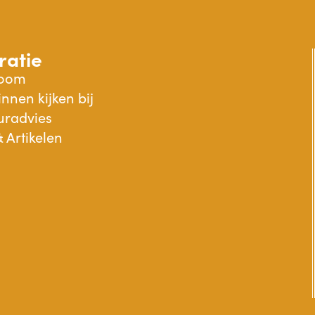
ratie
oom
nnen kijken bij
euradvies
 Artikelen