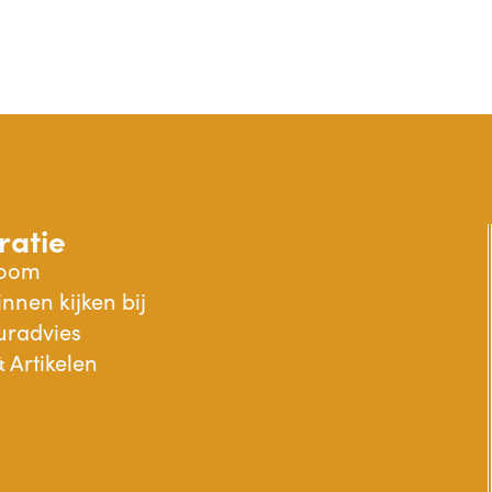
ratie
oom
nnen kijken bij
euradvies
 Artikelen