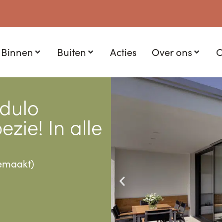
Binnen
Buiten
Acties
Over ons
C
odulo
zie! In alle
emaakt)