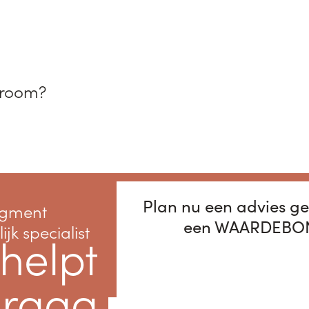
wroom?
Plan nu een advies ge
een WAARDEBON 
ijk specialist
 helpt
graag