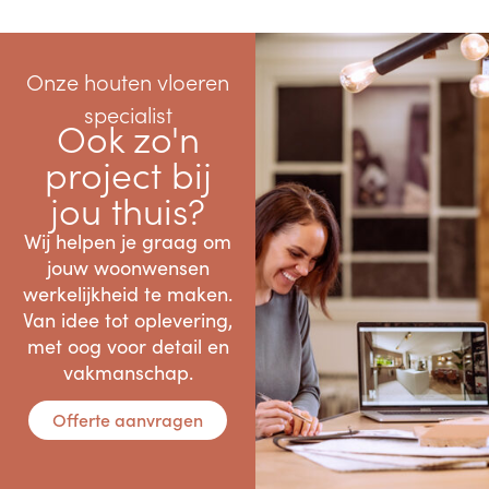
Onze houten vloeren
specialist
Ook zo'n
project bij
jou thuis?
Wij helpen je graag om
jouw woonwensen
werkelijkheid te maken.
Van idee tot oplevering,
met oog voor detail en
vakmanschap.
Offerte aanvragen