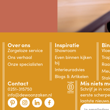
Over ons
Inspiratie
Bi
Zorgeloze service
Showroom
Vlo
Ons verhaal
Even binnen kijken
Tra
bij
Onze specialisten
Raa
Interieuradvies
Meu
Blogs & Artikelen
Sta
Contact
Mis niets m
0251-315750
Schrijf je in v
info@dewoonzaken.nl
eerste scherpe 
laatste nieuws.