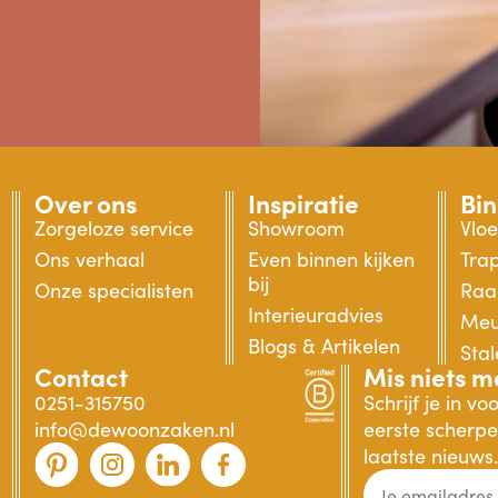
Over ons
Inspiratie
Bi
Zorgeloze service
Showroom
Vlo
Ons verhaal
Even binnen kijken
Tra
bij
Onze specialisten
Raa
Interieuradvies
Meu
Blogs & Artikelen
Sta
Contact
Mis niets m
0251-315750
Schrijf je in v
info@dewoonzaken.nl
eerste scherpe 
laatste nieuws.