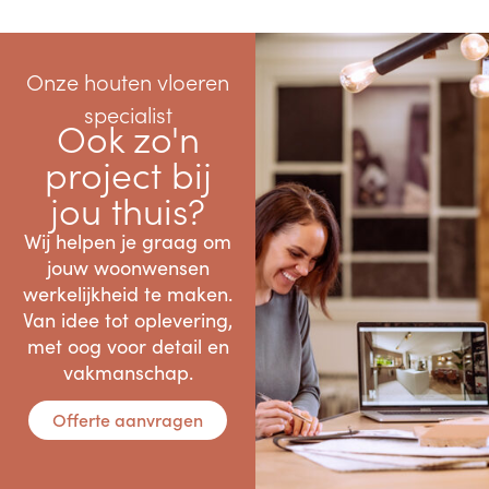
Onze houten vloeren
specialist
Ook zo'n
project bij
jou thuis?
Wij helpen je graag om
jouw woonwensen
werkelijkheid te maken.
Van idee tot oplevering,
met oog voor detail en
vakmanschap.
Offerte aanvragen