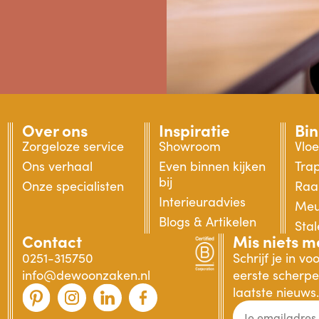
Over ons
Inspiratie
Bi
Zorgeloze service
Showroom
Vlo
Ons verhaal
Even binnen kijken
Tra
bij
Onze specialisten
Raa
Interieuradvies
Meu
Blogs & Artikelen
Sta
Contact
Mis niets m
0251-315750
Schrijf je in v
info@dewoonzaken.nl
eerste scherpe 
laatste nieuws.