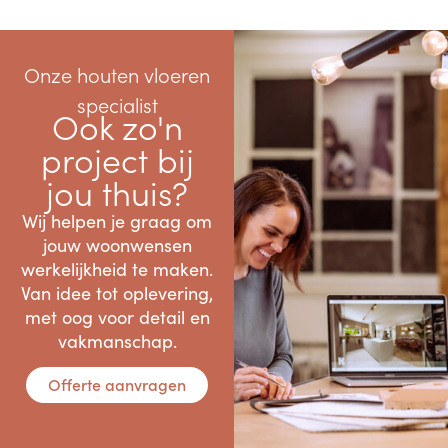
Onze houten vloeren
specialist
Ook zo'n
project bij
jou thuis?
Wij helpen je graag om
jouw woonwensen
werkelijkheid te maken.
Van idee tot oplevering,
met oog voor detail en
vakmanschap.
Offerte aanvragen