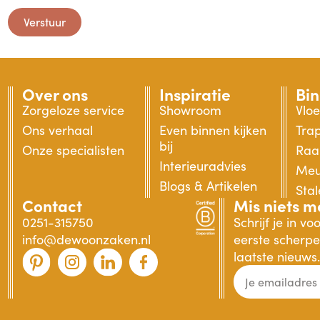
Verstuur
Over ons
Inspiratie
Bi
Zorgeloze service
Showroom
Vlo
Ons verhaal
Even binnen kijken
Tra
bij
Onze specialisten
Raa
Interieuradvies
Meu
Blogs & Artikelen
Sta
Contact
Mis niets m
0251-315750
Schrijf je in v
info@dewoonzaken.nl
eerste scherpe 
laatste nieuws.