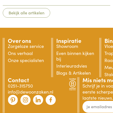
Bekijk alle artikelen
Over ons
Inspiratie
Bi
Zorgeloze service
Showroom
Vlo
Ons verhaal
Even binnen kijken
Tra
bij
Onze specialisten
Raa
Interieuradvies
Meu
Blogs & Artikelen
Sta
Contact
Mis niets m
0251-315750
Schrijf je in v
info@dewoonzaken.nl
eerste scherpe 
laatste nieuws.