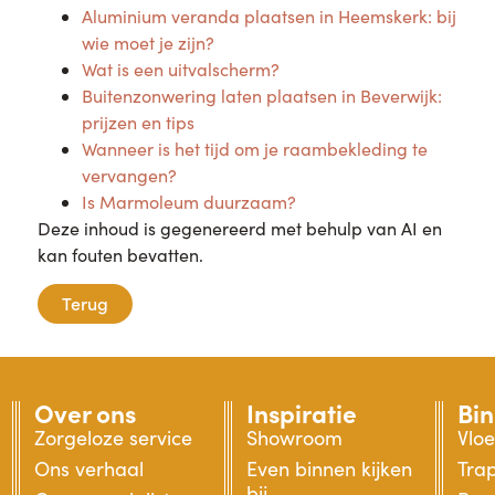
Aluminium veranda plaatsen in Heemskerk: bij
wie moet je zijn?
Wat is een uitvalscherm?
Buitenzonwering laten plaatsen in Beverwijk:
prijzen en tips
Wanneer is het tijd om je raambekleding te
vervangen?
Is Marmoleum duurzaam?
Deze inhoud is gegenereerd met behulp van AI en
kan fouten bevatten.
Terug
Over ons
Inspiratie
Bi
Zorgeloze service
Showroom
Vlo
Ons verhaal
Even binnen kijken
Tra
bij