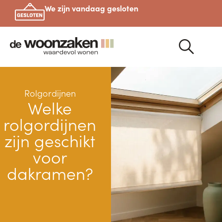
We zijn vandaag gesloten
Rolgordijnen
Welke
rolgordijnen
zijn geschikt
voor
dakramen?