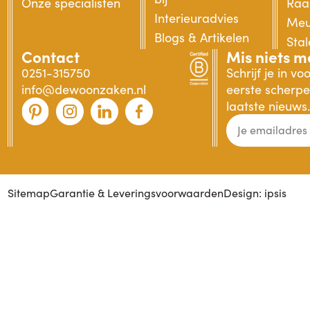
Onze specialisten
Raa
Interieuradvies
Meu
Blogs & Artikelen
Sta
Contact
Mis niets m
0251-315750
Schrijf je in v
info@dewoonzaken.nl
eerste scherpe 
laatste nieuws.
Sitemap
Garantie & Leveringsvoorwaarden
Design: ipsis