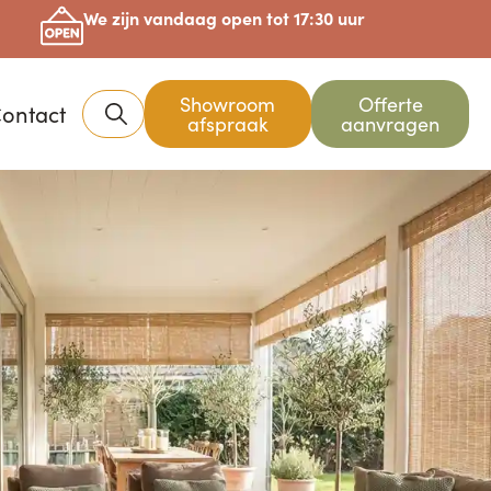
We zijn vandaag open tot 17:30 uur
Showroom
Offerte
ontact
afspraak
aanvragen