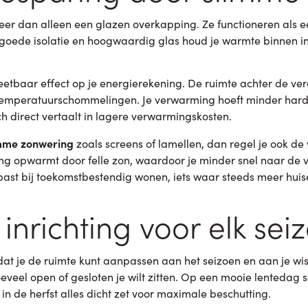
er dan alleen een glazen overkapping. Ze functioneren als e
goede isolatie en hoogwaardig glas houd je warmte binnen in d
eetbaar effect op je energierekening. De ruimte achter de v
 temperatuurschommelingen. Je verwarming hoeft minder hard
h direct vertaalt in lagere verwarmingskosten.
mme zonwering
zoals screens of lamellen, dan regel je ook d
g opwarmt door felle zon, waardoor je minder snel naar de vent
past bij toekomstbestendig wonen, iets waar steeds meer hu
 inrichting voor elk sei
dat je de ruimte kunt aanpassen aan het seizoen en aan je wi
veel open of gesloten je wilt zitten. Op een mooie lentedag sc
e in de herfst alles dicht zet voor maximale beschutting.