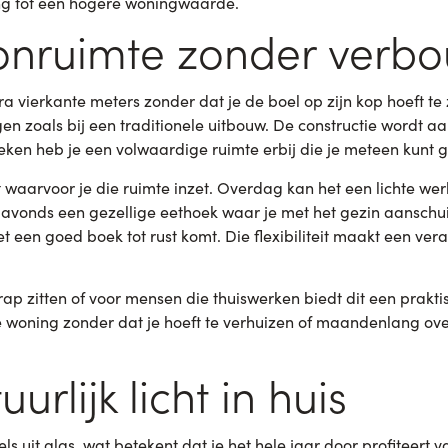
ng tot een hogere woningwaarde.
oonruimte zonder verb
ra vierkante meters zonder dat je de boel op zijn kop hoeft te
gen zoals bij een traditionele uitbouw. De constructie wordt 
ken heb je een volwaardige ruimte erbij die je meteen kunt g
t waarvoor je die ruimte inzet. Overdag kan het een lichte werk
s avonds een gezellige eethoek waar je met het gezin aanschui
 een goed boek tot rust komt. Die flexibiliteit maakt een ver
ap zitten of voor mensen die thuiswerken biedt dit een praktis
je woning zonder dat je hoeft te verhuizen of maandenlang ove
urlijk licht in huis
uit glas, wat betekent dat je het hele jaar door profiteert van 