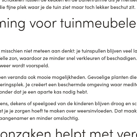
e fijne plek waar je de tuin ziet maar toch lekker beschut zit.
ming voor tuinmeubele
 misschien niet meteen aan denkt: je tuinspullen blijven veel 
elle zon, waardoor ze minder snel verkleuren of beschadigen. J
t weer wordt voorspeld.
een veranda ook mooie mogelijkheden. Gevoelige planten die 
teringsplek. Je creëert een beschermde omgeving waar medit
nder dat je een aparte kas nodig hebt.
sens, dekens of speelgoed van de kinderen blijven droog en s
at je je zorgen hoeft te maken over weersinvloeden. Dat maakt
 aangenamer en minder omslachtig.
nzaken helpt met ver