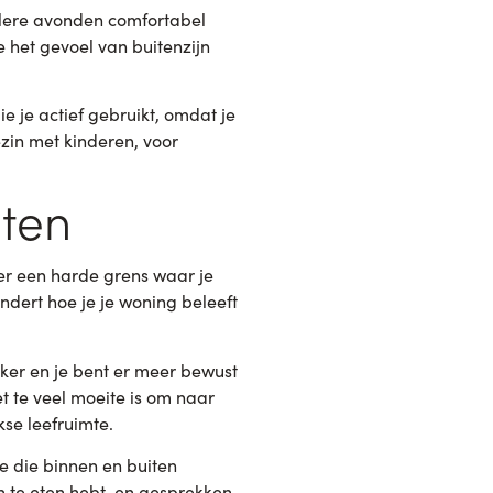
elere avonden comfortabel
e het gevoel van buitenzijn
e je actief gebruikt, omdat je
zin met kinderen, voor
iten
ger een harde grens waar je
dert hoe je je woning beleeft
vaker en je bent er meer bewust
 te veel moeite is om naar
kse leefruimte.
e die binnen en buiten
n te eten hebt, en gesprekken