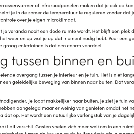
errasverwarmer of infraroodpanelen maken dat je ook op ko
helpt je in de zomer de temperatuur te reguleren zonder dat j
e controle over je eigen microklimaat.
e veranda nooit een dode ruimte wordt. Het blijft een plek di
het weer en op wat je op dat moment nodig hebt. Voor een ge
e graag entertainen is dat een enorm voordeel.
ng tussen binnen en bu
iende overgang tussen je interieur en je tuin. Het is niet lan
 een geleidelijke beweging van binnen naar buiten. Dat veran
tnodigender. Je loopt makkelijker naar buiten, je ziet je tuin 
 hebben aangelegd maar er weinig van genieten omdat het net
a dat op. Het wordt een natuurlijke verlengstuk van je dagelij
t dit verschil. Gasten voelen zich meer welkom in een ruimt
r schakelen tussen de keuken en de buitenruimte als je mense