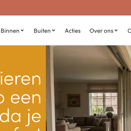
Binnen
Buiten
Acties
Over ons
C
ieren
p een
da je