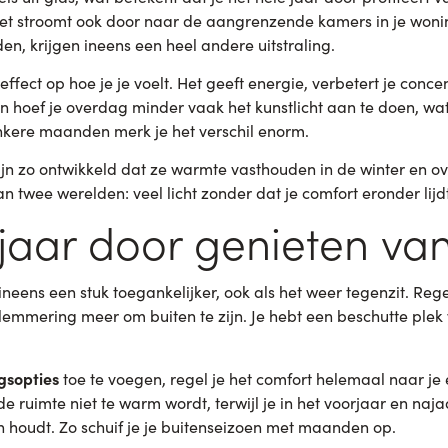
, het stroomt ook door naar de aangrenzende kamers in je won
n, krijgen ineens een heel andere uitstraling.
t effect op hoe je je voelt. Het geeft energie, verbetert je conc
n hoef je overdag minder vaak het kunstlicht aan te doen, wat
onkere maanden merk je het verschil enorm.
jn zo ontwikkeld dat ze warmte vasthouden in de winter en ov
an twee werelden: veel licht zonder dat je comfort eronder lijdt
 jaar door genieten van
neens een stuk toegankelijker, ook als het weer tegenzit. Reg
mmering meer om buiten te zijn. Je hebt een beschutte plek 
gsopties
toe te voegen, regel je het comfort helemaal naar je
de ruimte niet te warm wordt, terwijl je in het voorjaar en na
 houdt. Zo schuif je je buitenseizoen met maanden op.