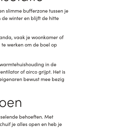
en slimme bufferzone tussen je
e winter en blijft de hitte
eranda, vaak je woonkamer of
 te werken om de boel op
e warmtehuishouding in de
ilator of airco grijpt. Het is
iseigenaren bewust mee bezig
zoen
sselende behoeften. Met
huif je alles open en heb je