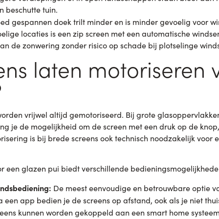
 beschutte tuin.
ed gespannen doek trilt minder en is minder gevoelig voor w
elige locaties is een zip screen met een automatische windse
an de zonwering zonder risico op schade bij plotselinge winds
ens laten motoriseren 
?
worden vrijwel altijd gemotoriseerd. Bij grote glasoppervlakk
ing je de mogelijkheid om de screen met een druk op de knop
isering is bij brede screens ook technisch noodzakelijk voor 
r een glazen pui biedt verschillende bedieningsmogelijkhede
ndsbediening:
De meest eenvoudige en betrouwbare optie voo
a een app bedien je de screens op afstand, ook als je niet thui
eens kunnen worden gekoppeld aan een smart home systeem,