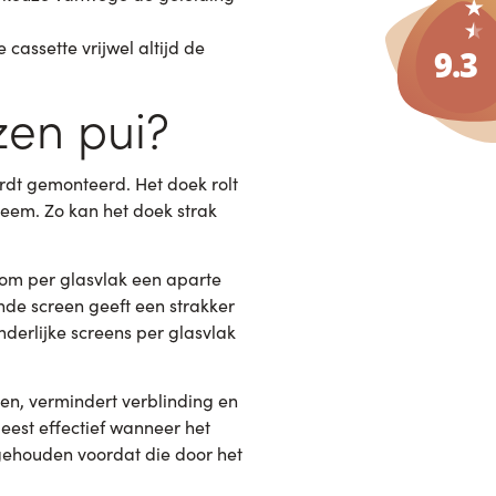
assette vrijwel altijd de
zen pui?
rdt gemonteerd. Het doek rolt
teem. Zo kan het doek strak
e om per glasvlak een aparte
nde screen geeft een strakker
derlijke screens per glasvlak
en, vermindert verblinding en
meest effectief wanneer het
gehouden voordat die door het