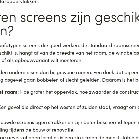
glasoppervlakken.
en screens zijn geschik
n?
hoofdtypen screens die goed werken: de standaard raamscreen
chikt is, hangt af van de breedte van het raam, de windbelast
 of als opbouwvariant wilt monteren.
lden andere eisen dan bij gewone ramen. Een doek dat bij e
e glasgevel gaan bobbelen of slecht geleiden. Daarom is het be
et raam:
Hoe groter het oppervlak, hoe zwaarder de construct
en gevel die direct op het westen of zuiden staat, vraagt om
ouwde screens ogen strakker en zijn beter beschermd tegen
ng tijdens de bouw of renovatie.
e gevels of open locaties is een zip screen de meest stabie