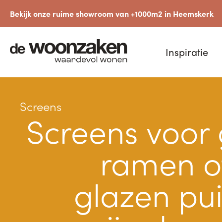
Bekijk onze ruime showroom van +1000m2 in Heemskerk
Inspiratie
Screens
Screens voor 
ramen o
glazen pui