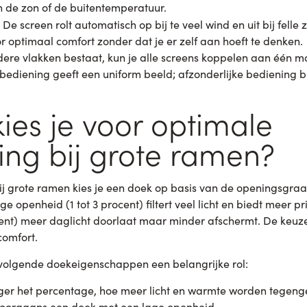
 de zon of de buitentemperatuur.
De screen rolt automatisch op bij te veel wind en uit bij felle
r optimaal comfort zonder dat je er zelf aan hoeft te denken.
rdere vlakken bestaat, kun je alle screens koppelen aan één m
ediening geeft een uniform beeld; afzonderlijke bediening bie
ies je voor optimale
ring bij grote ramen?
bij grote ramen kies je een doek op basis van de openingsgra
openheid (1 tot 3 procent) filtert veel licht en biedt meer pr
ent) meer daglicht doorlaat maar minder afschermt. De keuze
comfort.
e volgende doekeigenschappen een belangrijke rol:
er het percentage, hoe meer licht en warmte worden tegeng
 doorgaans een doek met een lage openheid.