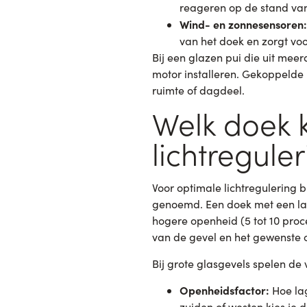
reageren op de stand van
Wind- en zonnesensoren:
van het doek en zorgt voo
Bij een glazen pui die uit mee
motor installeren. Gekoppelde b
ruimte of dagdeel.
Welk doek k
lichtregule
Voor optimale lichtregulering 
genoemd. Een doek met een lage 
hogere openheid (5 tot 10 proc
van de gevel en het gewenste 
Bij grote glasgevels spelen d
Openheidsfactor:
Hoe lag
zuiden of westen kies je