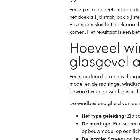
Een zip screen heeft aan beide 
het doek altijd strak, ook bij s
Bovendien sluit het doek aan d
komen. Het resultaat is een bet
Hoeveel wi
glasgevel 
Een standaard screen is doorgaa
model en de montage, windkrac
bewaakt via een windsensor di
De windbestendigheid van een 
Het type geleiding:
Zip sc
De montage:
Een screen d
opbouwmodel op een licht
De locatie:
Screens op ho