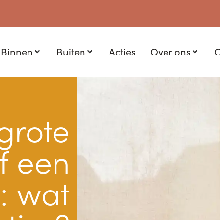
Binnen
Buiten
Acties
Over ons
C
grote
f een
: wat