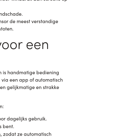
indschade.
nsor de meest verstandige
toten.
voor een
en is handmatige bediening
, via een app of automatisch
een gelijkmatige en strakke
n:
r dagelijks gebruik.
s bent.
 zodat ze automatisch