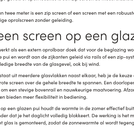
twee meter is een zip screen of een screen met een robuuste c
ge oprolscreen zonder geleiding.
een screen op een gla
werkt als een extern oprolbaar doek dat voor de beglazing wo
 pui en wordt aan de zijkanten geleid via rails of een zip-sys
edige breedte van de glasgevel, ook bij wind.
estaat uit meerdere glasvlakken naast elkaar, heb je de keuz
rote screen over de gehele breedte te spannen. Een doorlope
 om een stevige bovenrail en nauwkeurige maatvoering. Afzon
n bieden meer flexibiliteit in bediening.
p een glazen pui houdt de warmte in de zomer effectief buit
er dat je het daglicht volledig blokkeert. De werking is het 
et glas is gemonteerd, zodat de zonnewarmte al wordt tegen