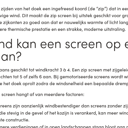
zijden van het doek een ingefreesd koord (de “zip”) dat in een 
tevige wind. Dit maakt de zip screen bij uitstek geschikt voor g
e zijkanten zo goed aan dat er nauwelijks warmte of licht la
ere thermische prestatie en een strakke, moderne uitstraling.
nd kan een screen op 
aan?
ns geschikt tot windkracht 3 à 4. Een zip screen met zijgelei
hten tot 5 of zelfs 6 aan. Bij gemotoriseerde screens wordt 
e het doek oprolt zodra de windsnelheid een bepaalde dremp
screen hangt af van meerdere factoren:
reens zijn aanzienlijk windbestendiger dan screens zonder zij
ie stevig in de gevel of het kozijn is verankerd, kan meer w
e constructie.
gere verdiepingen of in open landschappen staan bloot aan