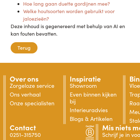
Hoe lang gaan duette gordijnen mee?
Welke houtsoorten worden gebruikt voor
jaloezieën?
Deze inhoud is gegenereerd met behulp van AI en
kan fouten bevatten.
Terug
Over ons
Inspiratie
Bi
Zorgeloze service
Showroom
Vlo
Ons verhaal
Even binnen kijken
Tra
bij
Onze specialisten
Raa
Interieuradvies
Meu
Blogs & Artikelen
Sta
Contact
Mis niets m
0251-315750
Schrijf je in v