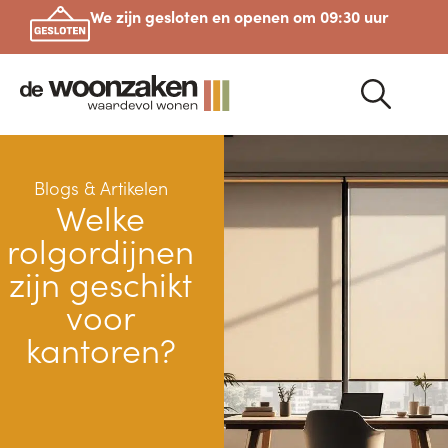
We zijn gesloten en openen om 09:30 uur
Blogs & Artikelen
Welke
rolgordijnen
zijn geschikt
voor
kantoren?