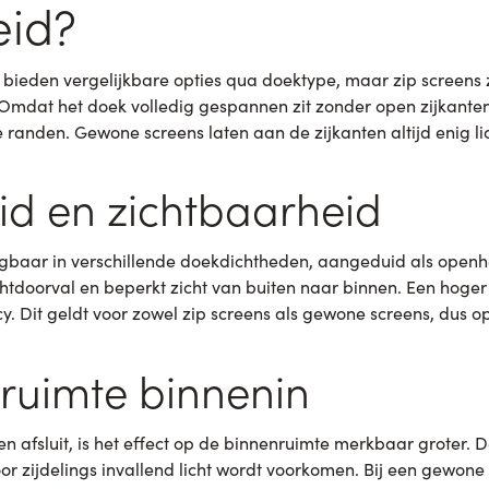
eid?
bieden vergelijkbare opties qua doektype, maar zip screens zi
. Omdat het doek volledig gespannen zit zonder open zijkante
 randen. Gewone screens laten aan de zijkanten altijd enig lic
id en zichtbaarheid
rijgbaar in verschillende doekdichtheden, aangeduid als open
htdoorval en beperkt zicht van buiten naar binnen. Een hoger
. Dit geldt voor zowel zip screens als gewone screens, dus op 
 ruimte binnenin
 afsluit, is het effect op de binnenruimte merkbaar groter. De
r zijdelings invallend licht wordt voorkomen. Bij een gewone 