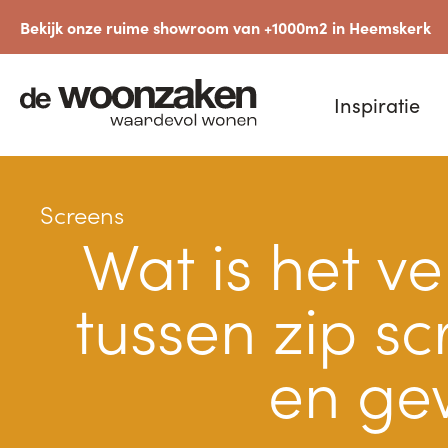
Bekijk onze ruime showroom van +1000m2 in Heemskerk
Inspiratie
Screens
Wat is het ve
tussen zip sc
en ge