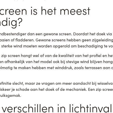
creen is het meest
dig?
windbestendiger dan een gewone screen. Doordat het doek via 
pwaaien of fladderen. Gewone screens hebben geen zijgeleidin
ij sterke wind moeten worden opgerold om beschadiging te v
ip screen hangt wel af van de kwaliteit van het profiel en he
n afhankelijk van het model ook bij stevige wind blijven han
gelmatig te maken hebben met winddruk, zoals terrassen aan d
finitie slecht, maar ze vragen om meer aandacht bij wisselvall
riskeer je schade aan het doek of de mechaniek. Een zip screen
ruiksgemak.
verschillen in lichtinva