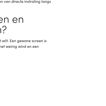
n van directe instraling langs
en en
n?
 wilt. Een gewone screen is
met weinig wind en een