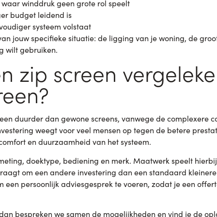
 waar winddruk geen grote rol speelt
er budget leidend is
nvoudiger systeem volstaat
van jouw specifieke situatie: de ligging van je woning, de gro
g wilt gebruiken.
en zip screen vergelek
reen?
emeen duurder dan gewone screens, vanwege de complexere con
investering weegt voor veel mensen op tegen de betere presta
 comfort en duurzaamheid van het systeem.
fmeting, doektype, bediening en merk. Maatwerk speelt hierbij
raagt om een andere investering dan een standaard kleinere u
m een persoonlijk adviesgesprek te voeren, zodat je een offerte
 dan bespreken we samen de mogelijkheden en vind je de oplos