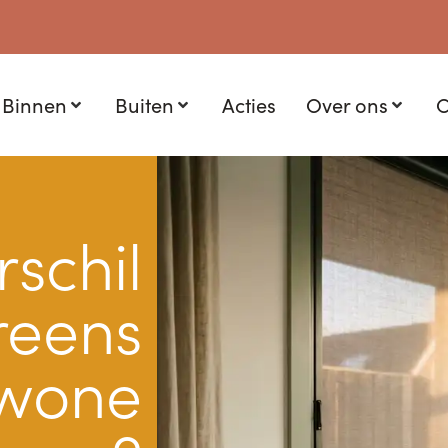
Binnen
Buiten
Acties
Over ons
C
rschil
reens
wone