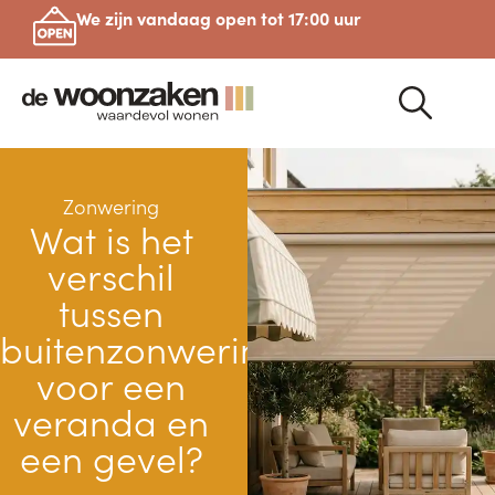
We zijn vandaag open tot 17:00 uur
Zonwering
Wat is het
verschil
tussen
buitenzonwering
voor een
veranda en
een gevel?