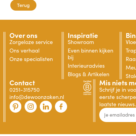
Terug
Over ons
Inspiratie
Bi
Zorgeloze service
Showroom
Vlo
Ons verhaal
Even binnen kijken
Tra
bij
Onze specialisten
Raa
Interieuradvies
Meu
Blogs & Artikelen
Sta
Contact
Mis niets m
0251-315750
Schrijf je in v
info@dewoonzaken.nl
eerste scherpe 
laatste nieuws.