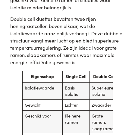
geschikt voor kleinere ramen of situaties waar
isolatie minder belangrijk is.
Double cell duettes bevatten twee rijen
honingraatcellen boven elkaar, wat de
isolatiewaarde aanzienlijk verhoogt. Deze dubbele
structuur vangt meer lucht op en biedt superieure
temperatuurregulering. Ze zijn ideaal voor grote
ramen, slaapkamers of ruimtes waar maximale
energie-efficiëntie gewenst is.
Eigenschap
Single Cell
Double Cell
Isolatiewaarde
Basis
Superieure
isolatie
isolatie
Gewicht
Lichter
Zwaarder
Geschikt voor
Kleinere
Grote
ramen
ramen,
slaapkamers