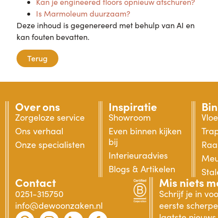
Kan je engineered floors opnieuw afschuren?
Is Marmoleum duurzaam?
Deze inhoud is gegenereerd met behulp van AI en
kan fouten bevatten.
Terug
Over ons
Inspiratie
Bi
Zorgeloze service
Showroom
Vlo
Ons verhaal
Even binnen kijken
Tra
bij
Onze specialisten
Raa
Interieuradvies
Meu
Blogs & Artikelen
Sta
Contact
Mis niets m
0251-315750
Schrijf je in v
info@dewoonzaken.nl
eerste scherpe 
laatste nieuws.