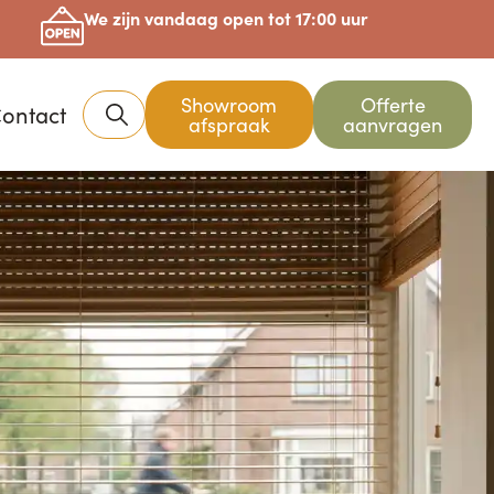
We zijn vandaag open tot 17:00 uur
Showroom
Offerte
ontact
afspraak
aanvragen