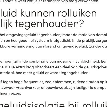
ie, zodat je weet wat je er realistisch van mag verwachten.
uid kunnen rolluiken
ijk tegenhouden?
 het omgevingsgeluid tegenhouden, maar de mate van dempin
ielen en hoe goed het systeem is afgedicht. In de praktijk zorge
kbare vermindering van storend omgevingsgeluid, zonder dat
dempen, zit in de combinatie van massa en luchtdichtheid. Een
 deur. Die extra laag absorbeert een deel van de geluidsgolve
ateriaal, hoe meer geluid er wordt tegengehouden.
ief tegen hoge frequenties, zoals stemmen, rijdende auto’s op 
s zwaar vrachtverkeer of bouwlawaai, zijn lastiger te dempen
een reizen.
luidsisolatie bij rollu