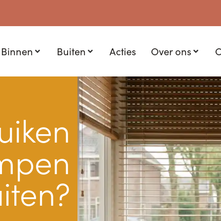
Binnen
Buiten
Acties
Over ons
C
uiken
empen
iten?