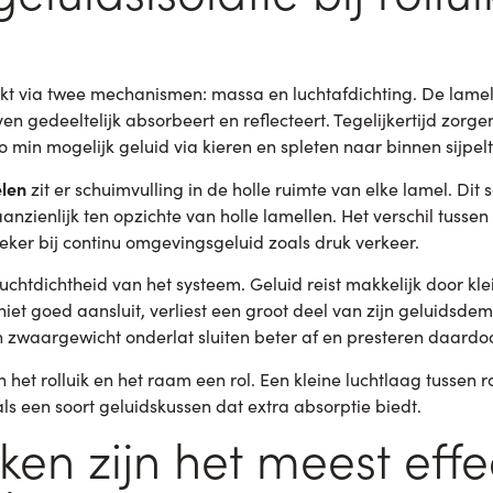
werkt via twee mechanismen: massa en luchtafdichting. De lamel
en gedeeltelijk absorbeert en reflecteert. Tegelijkertijd zorge
 min mogelijk geluid via kieren en spleten naar binnen sijpelt
elen
zit er schuimvulling in de holle ruimte van elke lamel. Dit
nzienlijk ten opzichte van holle lamellen. Het verschil tussen 
zeker bij continu omgevingsgeluid zoals druk verkeer.
luchtdichtheid van het systeem. Geluid reist makkelijk door kle
iet goed aansluit, verliest een groot deel van zijn geluidsdem
n zwaargewicht onderlat sluiten beter af en presteren daardoo
n het rolluik en het raam een rol. Een kleine luchtlaag tussen ro
als een soort geluidskussen dat extra absorptie biedt.
iken zijn het meest effe