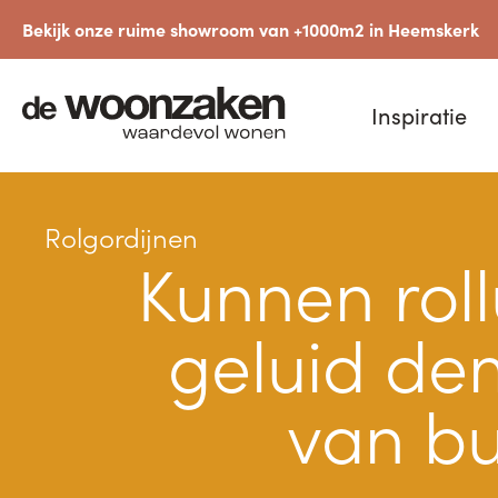
Bekijk onze ruime showroom van +1000m2 in Heemskerk
Inspiratie
Rolgordijnen
Kunnen roll
geluid d
van bu