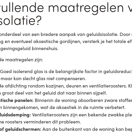
ullende maatregelen v
solatie?
 onderdeel van een bredere aanpak van geluidsisolatie. Door 
g en eventueel akoestische gordijnen, versterk je het totale eff
gevingsgeluid binnenshuis.
de maatregelen zijn:
Goed isolerend glas is de belangrijkste factor in geluidsreduc
ct, maar kan slecht glas niet compenseren.
e afdichting rondom kozijnen, deuren en ventilatieroosters. Kl
 groot deel van het geluid dat naar binnen sijpelt.
tische panelen:
Binnenin de woning absorberen zware stoff
jn binnengekomen, wat de akoestiek in de ruimte verbetert.
eluidsdemping:
Ventilatieroosters zijn een bekende zwakke ple
he roosters verminderen dit probleem.
of geluidschermen:
Aan de buitenkant van de woning kan bep