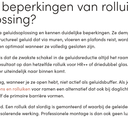
 beperkingen van rollu
ossing?
ge geluidsoplossing en kennen duidelijke beperkingen. Ze de
tructureel geluid dat via muren, vloeren en plafonds reist, wo
en optimaal wanneer ze volledig gesloten zijn.
 dat de zwakste schakel in de geluidsreductie altijd het raam z
sultaat op dan hetzelfde rolluik voor HR++ of driedubbel gla
r uiteindelijk naar binnen komt.
g, wanneer je ze open hebt, niet actief als geluidsbuffer. Als 
ns en rolluiken
voor ramen een alternatief dat ook bij daglic
lf de primaire barrière vormen.
nd. Een rolluik dat slordig is gemonteerd of waarbij de geleider
dsisolerende werking. Professionele montage is dan ook geen 