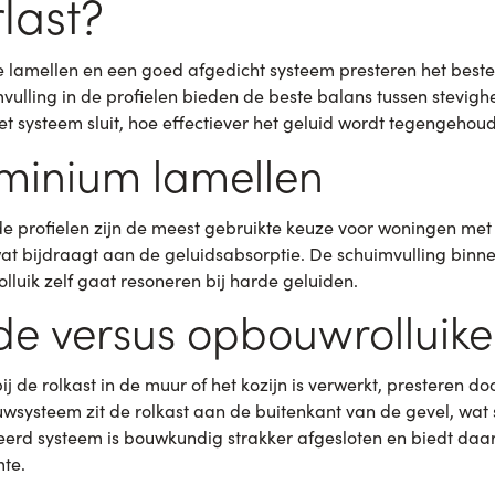
last?
 lamellen en een goed afgedicht systeem presteren het beste
vulling in de profielen bieden de beste balans tussen stevigh
t systeem sluit, hoe effectiever het geluid wordt tegengehou
minium lamellen
e profielen zijn de meest gebruikte keuze voor woningen met
r, wat bijdraagt aan de geluidsabsorptie. De schuimvulling bin
olluik zelf gaat resoneren bij harde geluiden.
de versus opbouwrolluik
j de rolkast in de muur of het kozijn is verwerkt, presteren 
wsysteem zit de rolkast aan de buitenkant van de gevel, wat s
eerd systeem is bouwkundig strakker afgesloten en biedt daar
mte.